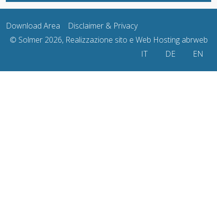
Download Area
Disclaimer & Privacy
© Solmer 2026, Realizzazione sito e Web Hosting
abrweb
Sélectionnez votre lang
IT
DE
EN