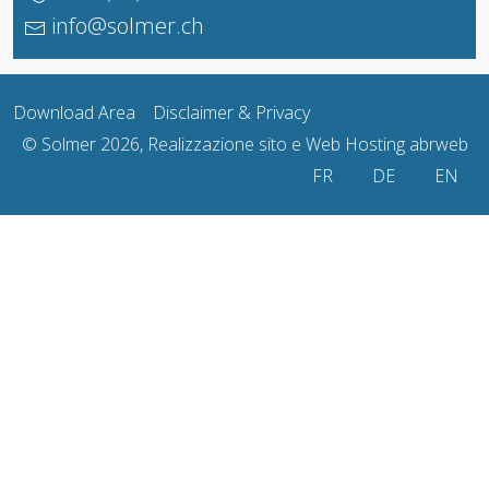
info@solmer.ch
Download Area
Disclaimer & Privacy
© Solmer 2026, Realizzazione sito e Web Hosting
abrweb
Seleziona la tua lingua
FR
DE
EN